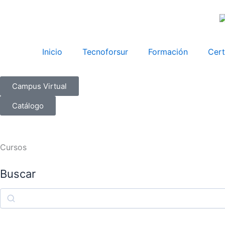
Ir
al
contenido
Inicio
Tecnoforsur
Formación
Cert
Campus Virtual
Catálogo
Cursos
Buscar
Buscar