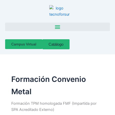
Ir
al
contenido
Campus Virtual
Catálogo
Formación Convenio
Metal
Formación TPM homologada FMF (Impartida por
SPA Acreditado Externo)